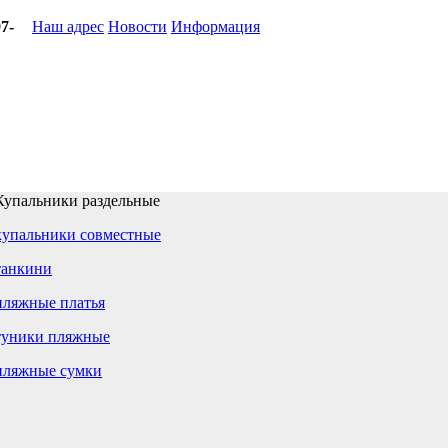
7-
Наш адрес
Новости
Информация
Купальники раздельные
купальники совместные
танкини
пляжные платья
туники пляжные
пляжные сумки