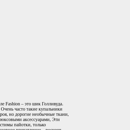
ле Fashion – это шик Голливуда.
 Очень часто такие купальники
кроя, но дорогие необычные ткани,
 люксовыми аксессуарами, Эти
стимы пайотки, только
сновное впечатление – роскошь.