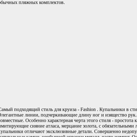
обычных пляжных комплектов.
Самый подходящий стиль для круиза - Fashion . Купальники в сти
Элегантные линии, подчеркивающие длину ног и изящество рук.
совместные. Особенно характерная черта этого стиля - простота 
имитирующие сияние атласа, мерцание золота, с обязательными
купальники отличают эксклюзивные детали. Совершенно недопу
натуральные камни, необычной огранки металл, часто жемчуг. О