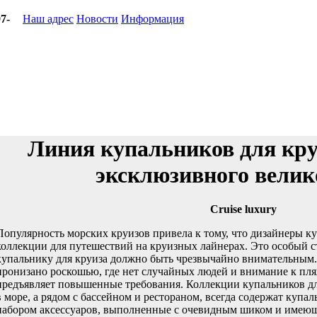
7-
Наш адрес
Новости
Информация
Линия купальников для кру
эксклюзивного велик
Cruise luxury
Популярность морских круизов привела к тому, что дизайнеры к
коллекции для путешествий на круизных лайнерах. Это особый с
купальнику для круиза должно быть чрезвычайно внимательным. 
пронизано роскошью, где нет случайных людей и внимание к пля
предъявляет повышенные требования. Коллекции купальников для 
в море, а рядом с бассейном и рестораном, всегда содержат купа
набором аксессуаров, выполненные с очевидным шиком и имею