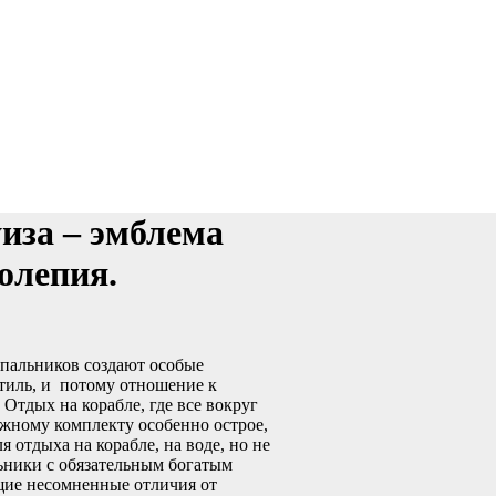
иза – эмблема
олепия.
упальников создают особые
тиль, и потому отношение к
Отдых на корабле, где все вокруг
жному комплекту особенно острое,
отдыха на корабле, на воде, но не
льники с обязательным богатым
щие несомненные отличия от